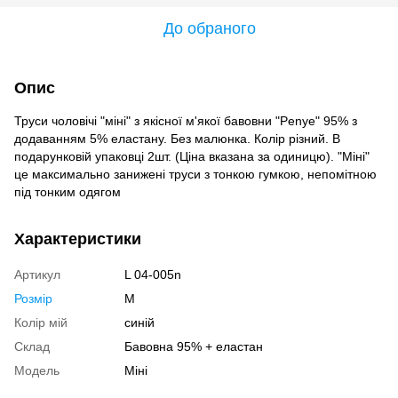
До обраного
Опис
Труси чоловічі "міні" з якісної м'якої бавовни "Penye" ​​95% з
додаванням 5% еластану. Без малюнка. Колір різний. В
подарунковій упаковці 2шт. (Ціна вказана за одиницю). "Міні"
це максимально занижені труси з тонкою гумкою, непомітною
під тонким одягом
Характеристики
Артикул
L 04-005n
Розмір
M
Колір мій
синій
Склад
Бавовна 95% + еластан
Модель
Міні