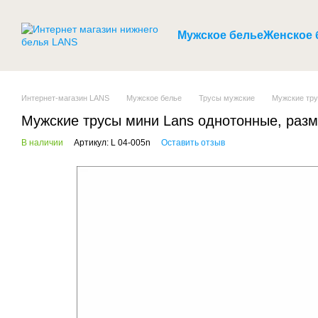
Перейти к основному контенту
Мужское белье
Женское 
Интернет-магазин LANS
Мужское белье
Трусы мужские
Мужские тру
Мужские трусы мини Lans однотонные, разм
В наличии
Артикул: L 04-005n
Оставить отзыв