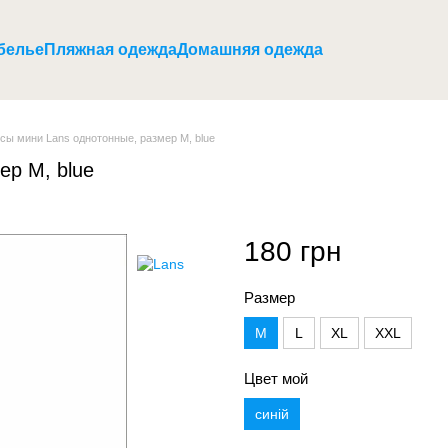
белье
Пляжная одежда
Домашняя одежда
сы мини Lans однотонные, размер M, blue
ер M, blue
180 грн
Размер
M
L
XL
XXL
Цвет мой
синій