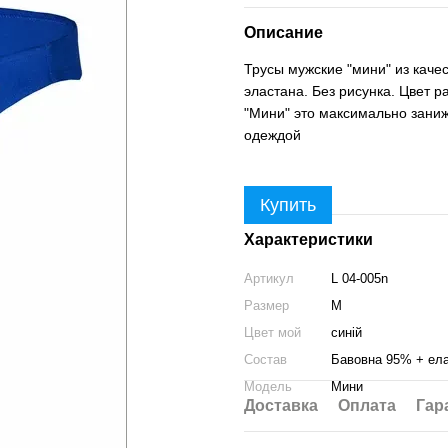
Описание
Трусы мужские "мини" из качес
эластана. Без рисунка. Цвет р
"Мини" это максимально заниж
одеждой
Купить
Характеристики
Артикул
L 04-005n
Размер
M
Цвет мой
синій
Состав
Бавовна 95% + ел
Модель
Мини
Доставка
Оплата
Гар