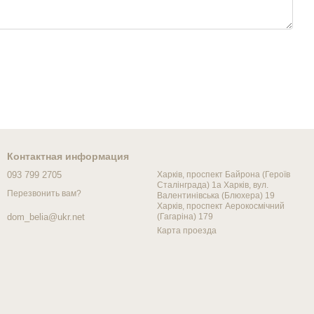
Контактная информация
093 799 2705
Харків, проспект Байрона (Героїв
Сталінграда) 1а Харків, вул.
Перезвонить вам?
Валентинівська (Блюхера) 19
Харків, проспект Аерокосмічний
(Гагаріна) 179
dom_belia@ukr.net
Карта проезда