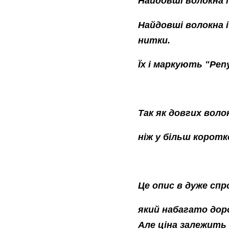
Найдовші волокна 
Найдовші волокна і
нитки.
Їх і маркують "Pen
Так як довгих воло
ніж у більш корот
Це опис в дуже спр
який набагато дор
Але ціна залежить 