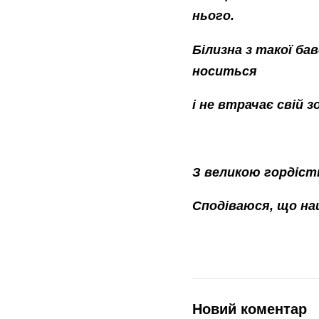
нього.
Білизна з такої ба
носиться
і не втрачає свій з
З великою гордіст
Сподіваюся, що наш
Новий коментар