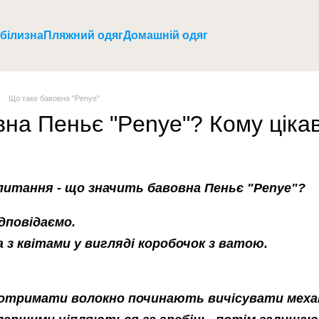
 білизна
Пляжний одяг
Домашній одяг
Що таке бавовна "Penye"
вна Пеньє "Penye"? Кому ціка
питання - що значить бавовна Пеньє "Penye"?
дповідаємо.
 з квітами у вигляді коробочок з ватою.
 отримати волокно починають вичісувати меха