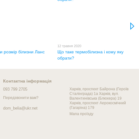
12 травня 2020
и розмір білизни Ланс
Що таке термобілизна і кому яку
обрати?
Контактна інформація
093 799 2705
Харків, проспект Байрона (Героїв
Сталінграда) 1а Харків, вул.
Передзвонити вам?
Валентинівська (Блюхера) 19
Харків, проспект Аерокосмічний
(Гагаріна) 179
dom_belia@ukr.net
Мапа проїзду