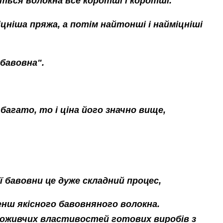
ться волокна все коротші і коротші.
цніша пряжа, а потім найтонші і найміцніші
 бавовна".
 багато, то і ціна його значно вище,
ї бавовни це дуже складний процес,
енш якісного бавовняного волокна.
 споживчих властивостей готових виробів з