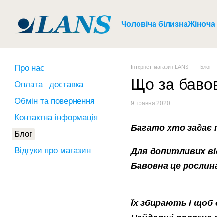
Перейти до основного контенту
Чоловіча білизна
Жіноча
Про нас
Інтернет-магазин LANS
Блог
Що за баво
Оплата і доставка
Обмін та повернення
9 травня 2020
Контактна інформація
Багато хто задає 
Блог
Відгуки про магазин
Для допитливих ві
Бавовна це рослина
Їх збирають і щоб