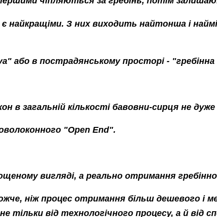
першими чіпляються за гребінь, потім залишаю
 є найкращіми. З них виходить найтонша і наймі
ya" або в пострадянському просторі - "гребінна
кон в загальній кількості бавовни-сирця не дуже
коволоконного "Open End".
ощеному вигляді, а реально отримання гребінно
ожче, ніж процес отримання більш дешевого і м
не тільки від технологічного процесу, а й від