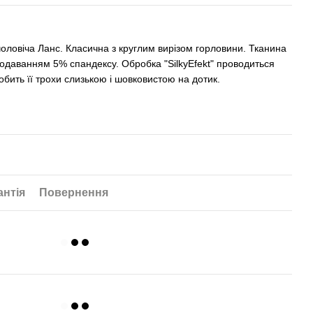
оловіча Ланс. Класична з круглим вирізом горловини. Тканина
 додаванням 5% спандексу. Обробка "SilkyEfekt" проводиться
обить її трохи слизькою і шовковистою на дотик.
антія
Повернення