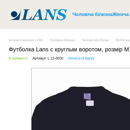
Перейти до основного контенту
Чоловіча білизна
Жіноча
Інтернет-магазин LANS
Чоловіча білизна
Чоловічі футболки
Футболка 
Футболка Lans с круглым воротом, розмір M,
В наявності
Артикул: L 12-003c
Написати відгук