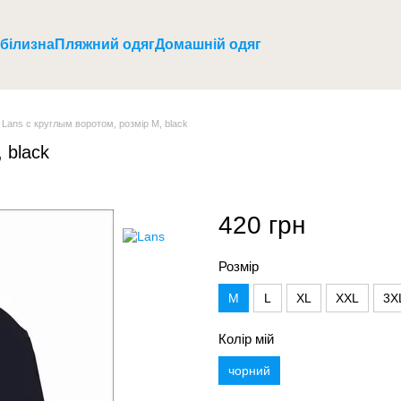
 білизна
Пляжний одяг
Домашній одяг
Lans с круглым воротом, розмір M, black
 black
420 грн
Розмір
M
L
XL
XXL
3X
Колір мій
чорний