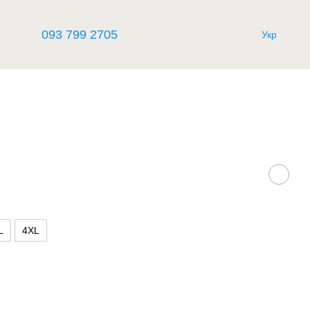
093 799 2705
Укр
L
4XL