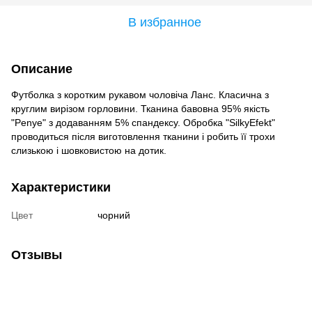
В избранное
Описание
Футболка з коротким рукавом чоловіча Ланс. Класична з
круглим вирізом горловини. Тканина бавовна 95% якість
"Penye" ​з додаванням 5% спандексу. Обробка "SilkyEfekt"
проводиться після виготовлення тканини і робить її трохи
слизькою і шовковистою на дотик.
Характеристики
Цвет
чорний
Отзывы