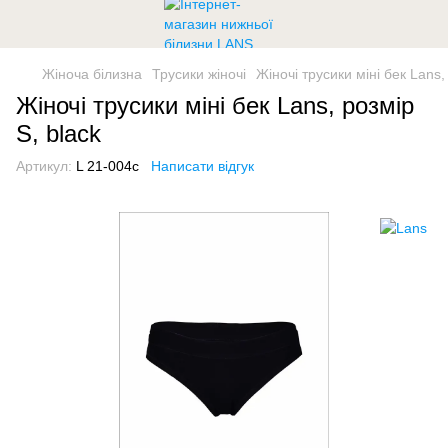
Жіноча білизна
Трусики жіночі
Жіночі трусики міні бек Lans,
Жіночі трусики міні бек Lans, розмір
S, black
Артикул:
L 21-004c
Написати відгук