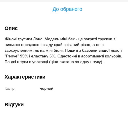
До обраного
Опис
Жіночі трусики Ланс. Модель міні бек - це закриті трусики з
низькою посадкою і сзаду край зрізаний рівно, а не з
заокругленням, як на міні бікіні. Пошиті з бавовни вищої якості
"Penye" ​​95% і еластану 5%. Однотонні в асортименті кольорів.
По дві штуки в упаковці (ціна вказана за одну штуку).
Характеристики
Колір
чорний
Відгуки