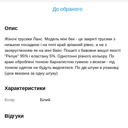
До обраного
Опис
Жіночі трусики Ланс. Модель міні бек - це закриті трусики з
низькою посадкою і на попі край зрізаний рівно, а не з
заокругленням як на міні бікіні. Пошиті з бавовни вищої якості
"Penye" ​​95% і еластану 5%. Однотонні різного кольору. По
краю оброблені тонкою бархатистою гумкою з віскози - під
тонком одягом не будуть виділятися. По дві штуки в упаковці
(ціна вказана за одну штуку).
Характеристики
Колір
Білий
Відгуки