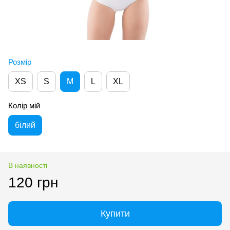
Розмір
XS
S
M
L
XL
Колір мій
білий
В наявності
120 грн
Купити