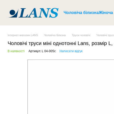
Перейти до основного контенту
Чоловіча білизна
Жіноча
Інтернет-магазин LANS
Чоловіча білизна
Труси чоловічі
Чоловічі трус
Чоловічі труси міні однотонні Lans, розмір L,
В наявності
Артикул: L 04-005c
Написати відгук