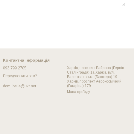
Контактна інформація
093 799 2705
Харків, проспект Байрона (Героїв
Сталінграда) 1а Харків, вул.
Передзвонити вам?
Валентинівська (Блюхера) 19
Харків, проспект Аерокосмічний
(Гагаріна) 179
dom_belia@ukr.net
Мапа проїзду