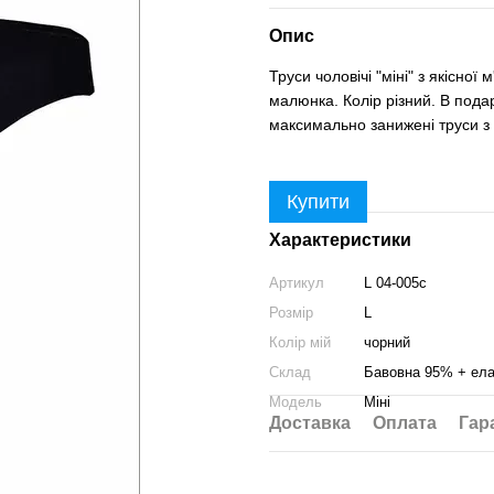
Опис
Труси чоловічі "міні" з якісної
малюнка. Колір різний. В подар
максимально занижені труси з
Купити
Характеристики
Артикул
L 04-005c
Розмір
L
Колір мій
чорний
Склад
Бавовна 95% + ел
Модель
Міні
Доставка
Оплата
Гар