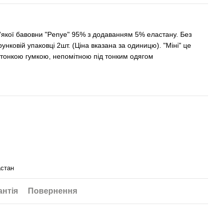
 м'якої бавовни "Penye" ​​95% з додаванням 5% еластану. Без
унковій упаковці 2шт. (Ціна вказана за одиницю). "Міні" це
 тонкою гумкою, непомітною під тонким одягом
астан
антія
Повернення