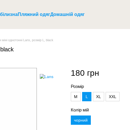
 білизна
Пляжний одяг
Домашній одяг
и міні однотонні Lans, розмір L, black
 black
180 грн
Розмір
M
L
XL
XXL
Колір мій
чорний