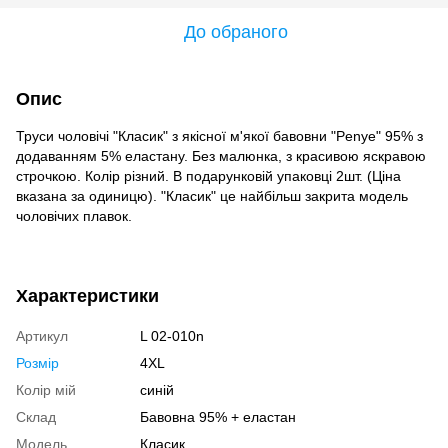
До обраного
Опис
Труси чоловічі "Класик" з якісної м'якої бавовни "Penye" ​​95% з
додаванням 5% еластану. Без малюнка, з красивою яскравою
строчкою. Колір різний. В подарунковій упаковці 2шт. (Ціна
вказана за одиницю). "Класик" це найбільш закрита модель
чоловічих плавок.
Характеристики
Артикул
L 02-010n
Розмір
4XL
Колір мій
синій
Склад
Бавовна 95% + еластан
Модель
Класик