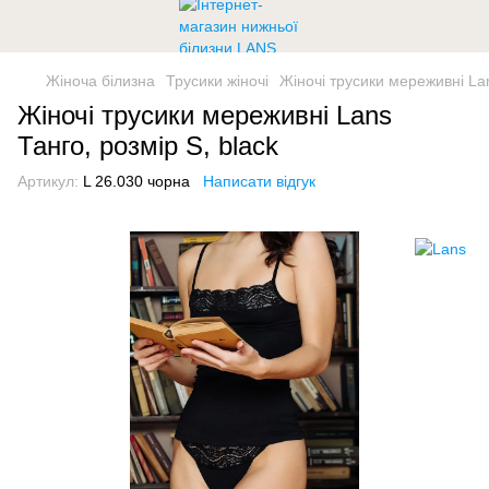
Жіноча білизна
Трусики жіночі
Жіночі трусики мереживні Lan
Жіночі трусики мереживні Lans
Танго, розмір S, black
Артикул:
L 26.030 чорна
Написати відгук