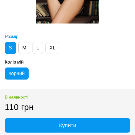
Розмір
S
M
L
XL
Колір мій
чорний
В наявності
110 грн
Купити