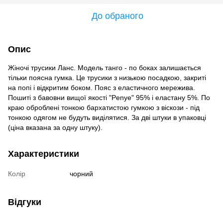
До обраного
Опис
Жіночі трусики Ланс. Модель танго - по боках залишається
тільки поясна гумка. Це трусики з низькою посадкою, закриті
на попі і відкритим боком. Пояс з еластичного мережива.
Пошиті з бавовни вищої якості "Penye" ​​95% і еластану 5%. По
краю оброблені тонкою бархатистою гумкою з віскози - під
тонкою одягом не будуть виділятися. За дві штуки в упаковці
(ціна вказана за одну штуку).
Характеристики
Колір
чорний
Відгуки