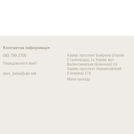
Контактна інформація
093 799 2705
Харків, проспект Байрона (Героїв
Сталінграда) 1а Харків, вул.
Передзвонити вам?
Валентинівська (Блюхера) 19
Харків, проспект Аерокосмічний
(Гагаріна) 179
dom_belia@ukr.net
Мапа проїзду