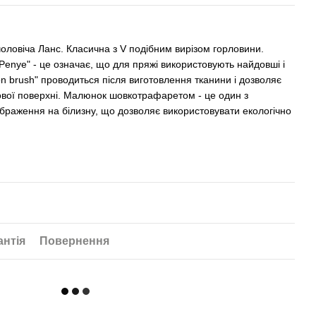
оловіча Ланс. Класична з V подібним вирізом горловини.
enye" ​​- це означає, що для пряжі використовують найдовші і
on brush" проводиться після виготовлення тканини і дозволяє
ьової поверхні. Малюнок шовкотрафаретом - це один з
браження на білизну, що дозволяє використовувати екологічно
антія
Повернення