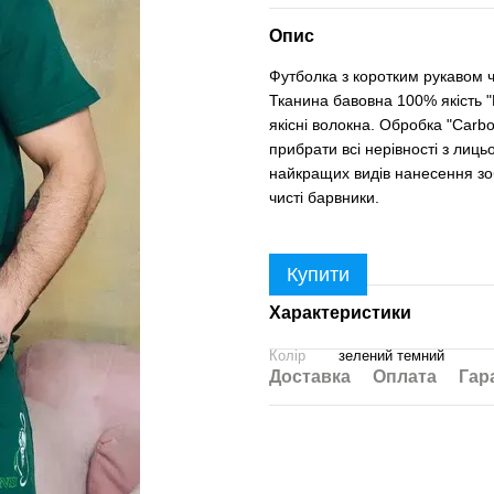
Опис
Футболка з коротким рукавом ч
Тканина бавовна 100% якість "P
якісні волокна. Обробка "Carb
прибрати всі нерівності з лиц
найкращих видів нанесення зо
чисті барвники.
Купити
Характеристики
Колір
зелений темний
Доставка
Оплата
Гар