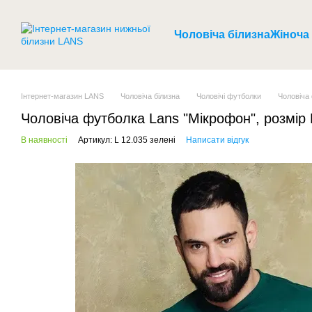
Перейти до основного контенту
Чоловіча білизна
Жіноча
Інтернет-магазин LANS
Чоловіча білизна
Чоловічі футболки
Чоловіча 
Чоловіча футболка Lans "Мікрофон", розмір 
В наявності
Артикул: L 12.035 зелені
Написати відгук