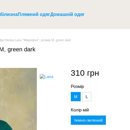
 білизна
Пляжний одяг
Домашній одяг
футболка Lans "Мікрофон", розмір M, green dark
M, green dark
310 грн
Розмір
M
L
Колір мій
темно-зелений