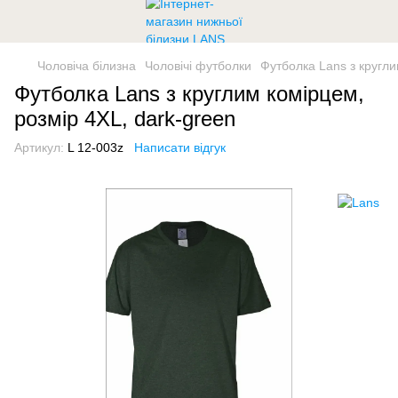
Чоловіча білизна
Чоловічі футболки
Футболка Lans з кругли
Футболка Lans з круглим комірцем,
розмір 4XL, dark-green
Артикул:
L 12-003z
Написати відгук