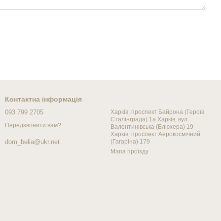
Контактна інформація
093 799 2705
Харків, проспект Байрона (Героїв
Сталінграда) 1а Харків, вул.
Передзвонити вам?
Валентинівська (Блюхера) 19
Харків, проспект Аерокосмічний
(Гагаріна) 179
dom_belia@ukr.net
Мапа проїзду