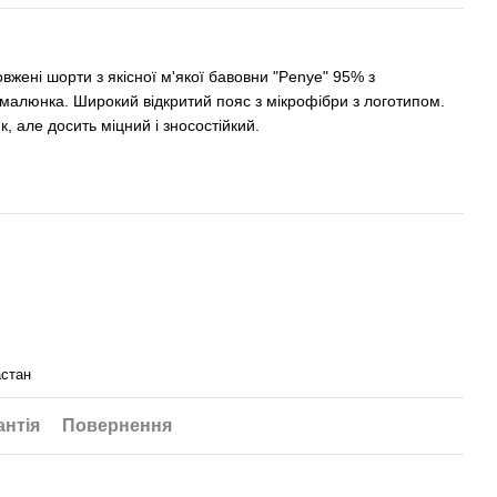
вжені шорти з якісної м'якої бавовни "Penye" ​​95% з
малюнка. Широкий відкритий пояс з мікрофібри з логотипом.
, але досить міцний і зносостійкий.
астан
антія
Повернення