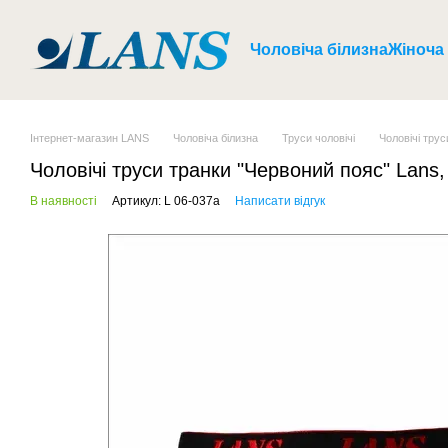
Перейти до основного контенту
Чоловіча білизна
Жіноча
Інтернет-магазин LANS
Чоловіча білизна
Труси чоловічі
Чоловічі трус
Чоловічі труси транки "Червоний пояс" Lans, 
В наявності
Артикул: L 06-037a
Написати відгук