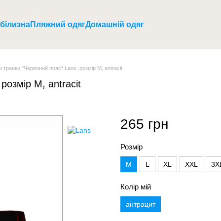
 білизна
Пляжний одяг
Домашній одяг
и транки "Червоний пояс" Lans, розмір M, antracit
розмір M, antracit
265 грн
Розмір
M
L
XL
XXL
3X
Колір мій
антрацит