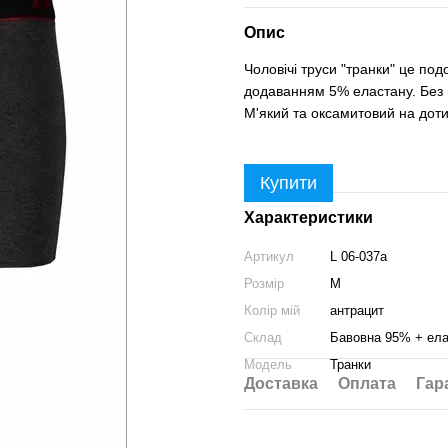
Опис
Чоловічі труси "транки" це подо
додаванням 5% еластану. Без 
М'який та оксамитовий на дотик
Купити
Характеристики
Артикул
L 06-037a
Розмір
M
Колір мій
антрацит
Склад
Бавовна 95% + ел
Модель
Транки
Доставка
Оплата
Гар