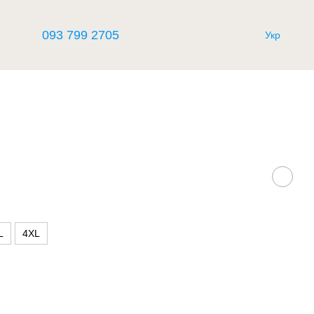
093 799 2705
Укр
L
4XL