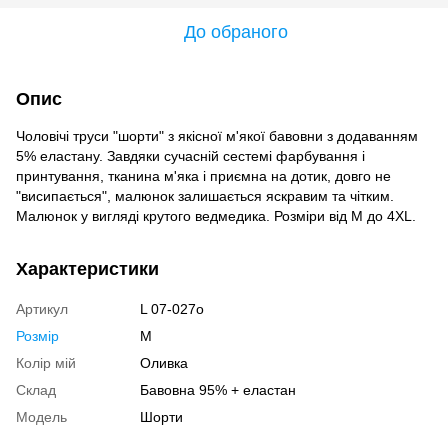
До обраного
Опис
Чоловічі труси "шорти" з якісної м'якої бавовни з додаванням
5% еластану. Завдяки сучасній сестемі фарбування і
принтування, тканина м'яка і приємна на дотик, довго не
"висипається", малюнок залишається яскравим та чітким.
Малюнок у вигляді крутого ведмедика. Розміри від M до 4XL.
Характеристики
Артикул
L 07-027o
Розмір
M
Колір мій
Оливка
Склад
Бавовна 95% + еластан
Модель
Шорти