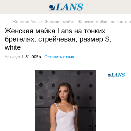
Женское белье
Женские майки
Женская майка Lans на тонк
Женская майка Lans на тонких
бретелях, стрейчевая, размер S,
white
Артикул:
L 31-005b
Оставить отзыв