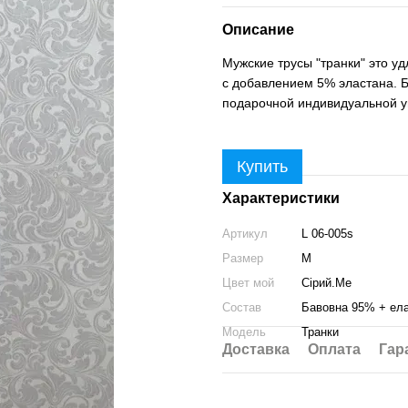
Описание
Мужские трусы "транки" это уд
с добавлением 5% эластана. Бе
подарочной индивидуальной у
Купить
Характеристики
Артикул
L 06-005s
Размер
M
Цвет мой
Сірий.Ме
Состав
Бавовна 95% + ел
Модель
Транки
Доставка
Оплата
Гар