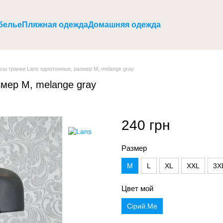
белье
Пляжная одежда
Домашняя одежда
сы транки Lans однотонные, размер M, melange gray
мер M, melange gray
240 грн
Размер
M
L
XL
XXL
3X
Цвет мой
Сірий.Ме