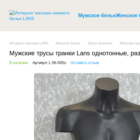
Перейти к основному контенту
Мужское белье
Женское 
Интернет-магазин LANS
Мужское белье
Трусы мужские
Мужские тру
Мужские трусы транки Lans однотонные, раз
В наличии
Артикул: L 06-005s
Оставить отзыв