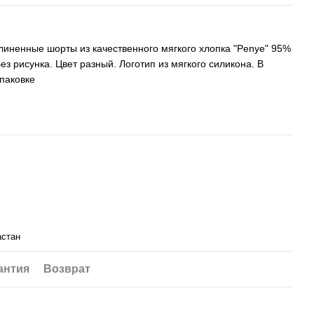
линенные шорты из качественного мягкого хлопка "Penye" ​​95%
з рисунка. Цвет разный. Логотип из мягкого силикона. В
паковке
астан
антия
Возврат