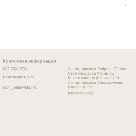
Контактная информация
093 799 2705
Харків, проспект Байрона (Героїв
Сталінграда) 1а Харків, вул.
Перезвонить вам?
Валентинівська (Блюхера) 19
Харків, проспект Аерокосмічний
(Гагаріна) 179
dom_belia@ukr.net
Карта проезда