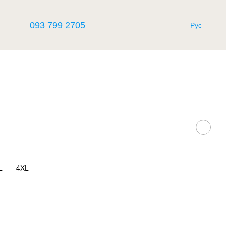
093 799 2705
Рус
L
4XL