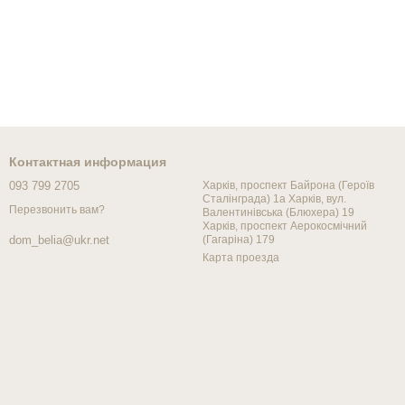
Контактная информация
093 799 2705
Харків, проспект Байрона (Героїв
Сталінграда) 1а Харків, вул.
Перезвонить вам?
Валентинівська (Блюхера) 19
Харків, проспект Аерокосмічний
(Гагаріна) 179
dom_belia@ukr.net
Карта проезда