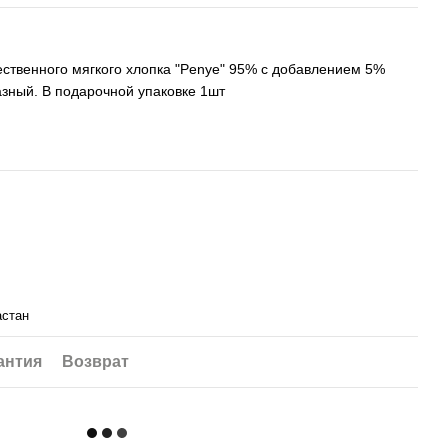
ественного мягкого хлопка "Penye" 95% с добавлением 5%
азный. В подарочной упаковке 1шт
астан
антия
Возврат