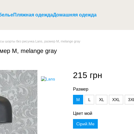
белье
Пляжная одежда
Домашняя одежда
сы шорты без рисунка Lans, размер M, melange gray
мер M, melange gray
215 грн
Размер
M
L
XL
XXL
3X
Цвет мой
Сірий.Ме