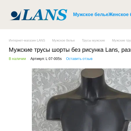
Перейти к основному контенту
Мужское белье
Женское 
Интернет-магазин LANS
Мужское белье
Трусы мужские
Мужские тру
Мужские трусы шорты без рисунка Lans, раз
В наличии
Артикул: L 07-005s
Оставить отзыв