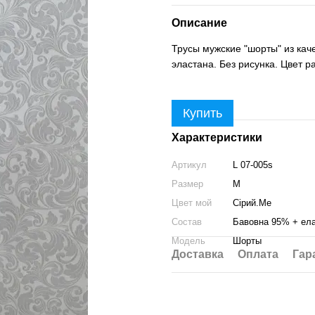
Описание
Трусы мужские "шорты" из кач
эластана. Без рисунка. Цвет р
Купить
Характеристики
Артикул
L 07-005s
Размер
M
Цвет мой
Сірий.Ме
Состав
Бавовна 95% + ел
Модель
Шорты
Доставка
Оплата
Гар