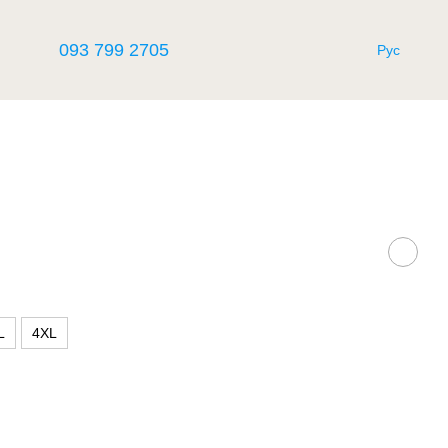
093 799 2705
Рус
L
4XL