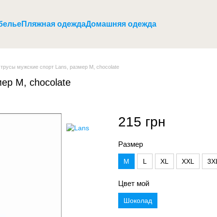
белье
Пляжная одежда
Домашняя одежда
трусы мужские спорт Lans, размер M, chocolate
ер M, chocolate
215 грн
Размер
M
L
XL
XXL
3X
Цвет мой
Шоколад