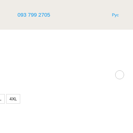
093 799 2705
Рус
L
4XL