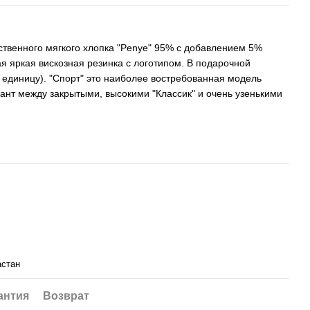
ественного мягкого хлопка "Penye" 95% с добавлением 5%
ая яркая вискозная резинка с логотипом. В подарочной
а единицу). "Спорт" это наиболее востребованная модель
иант между закрытыми, высокими "Классик" и очень узенькими
астан
антия
Возврат