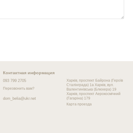
Контактная информация
093 799 2705
Харків, проспект Байрона (Героїв
Сталінграда) 1а Харків, вул.
Перезвонить вам?
Валентинівська (Блюхера) 19
Харків, проспект Аерокосмічний
(Гагаріна) 179
dom_belia@ukr.net
Карта проезда