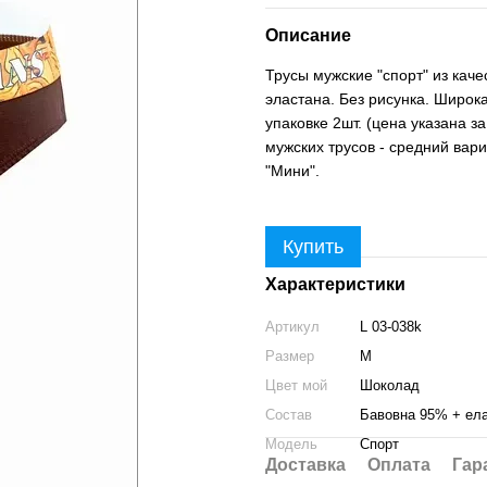
Описание
Трусы мужские "спорт" из кач
эластана. Без рисунка. Широк
упаковке 2шт. (цена указана з
мужских трусов - средний вар
"Мини".
Купить
Характеристики
Артикул
L 03-038k
Размер
M
Цвет мой
Шоколад
Состав
Бавовна 95% + ел
Модель
Спорт
Доставка
Оплата
Гар