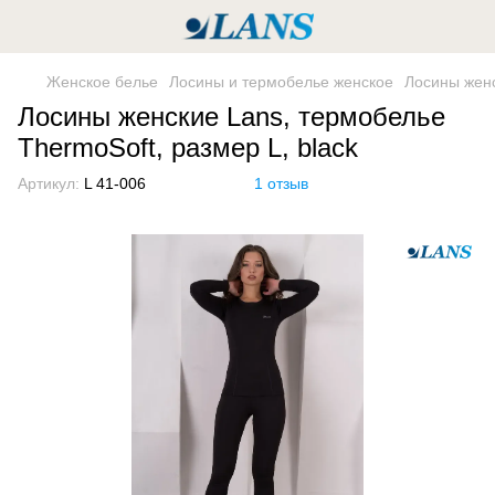
Женское белье
Лосины и термобелье женское
Лосины женс
Лосины женские Lans, термобелье
ThermoSoft, размер L, black
Артикул:
L 41-006
1 отзыв