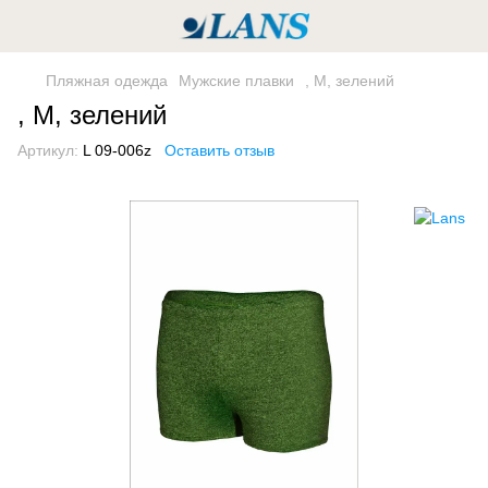
Пляжная одежда
Мужские плавки
, M, зелений
, M, зелений
Артикул:
L 09-006z
Оставить отзыв