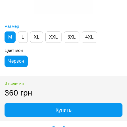
Размер
M
L
XL
XXL
3XL
4XL
Цвет мой
Червон
В наличии
360 грн
Купить