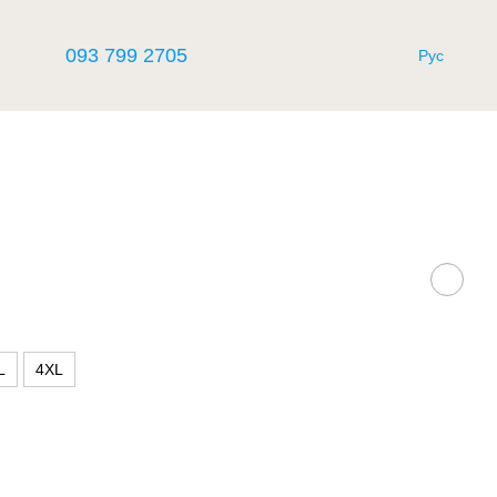
093 799 2705
Рус
L
4XL