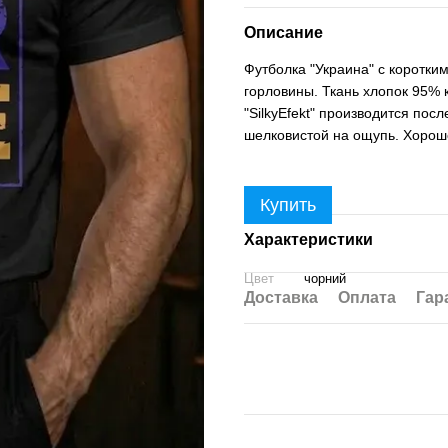
Описание
Футболка "Украина" с коротки
горловины. Ткань хлопок 95% к
"SilkyEfekt" производится пос
шелковистой на ощупь. Хорошо
Купить
Характеристики
Цвет
чорний
Доставка
Оплата
Гар