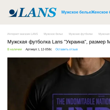
Перейти к основному контенту
Мужское белье
Женское 
Интернет-магазин LANS
Мужское белье
Мужские футболки
Мужская 
Мужская футболка Lans "Украина", размер M
В наличии
Артикул: L 12-058c
Оставить отзыв