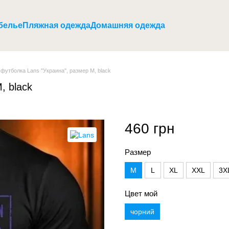
белье
Пляжная одежда
Домашняя одежда
футболка Lans "Украина", размер M, black
, black
460 грн
Размер
M
L
XL
XXL
3X
Цвет мой
чорний