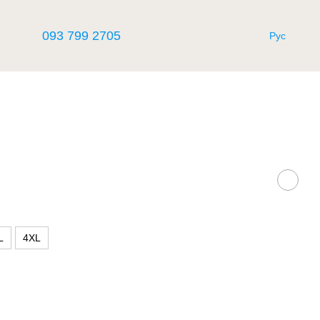
093 799 2705
Рус
L
4XL