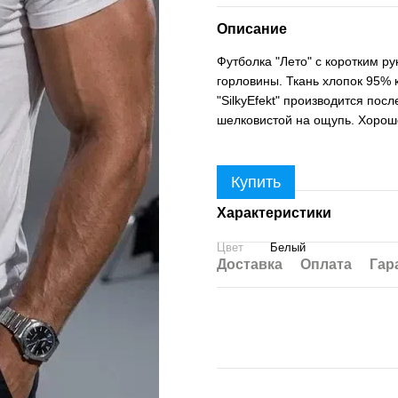
Описание
Футболка "Лето" с коротким р
горловины. Ткань хлопок 95% к
"SilkyEfekt" производится пос
шелковистой на ощупь. Хорошо
Купить
Характеристики
Цвет
Белый
Доставка
Оплата
Гар