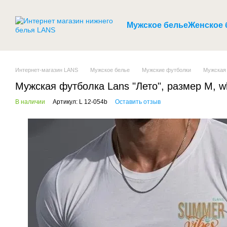
Перейти к основному контенту
Мужское белье
Женское 
Интернет-магазин LANS
Мужское белье
Мужские футболки
Мужская 
Мужская футболка Lans "Лето", размер M, w
В наличии
Артикул: L 12-054b
Оставить отзыв