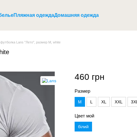
белье
Пляжная одежда
Домашняя одежда
футболка Lans "Лето", размер M, white
hite
460 грн
Размер
M
L
XL
XXL
3X
Цвет мой
білий