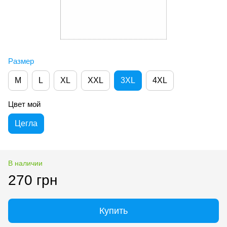
Размер
M
L
XL
XXL
3XL
4XL
Цвет мой
Цегла
В наличии
270 грн
Купить