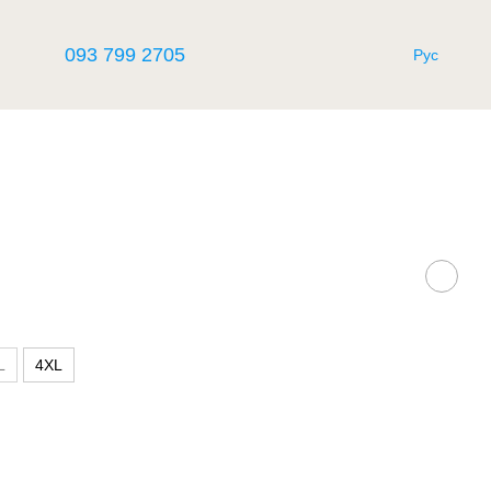
093 799 2705
Рус
L
4XL