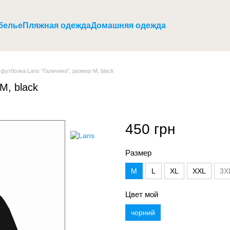
белье
Пляжная одежда
Домашняя одежда
футболка Lans "Галичина", размер M, black
M, black
450 грн
Размер
M
L
XL
XXL
3X
Цвет мой
чорний